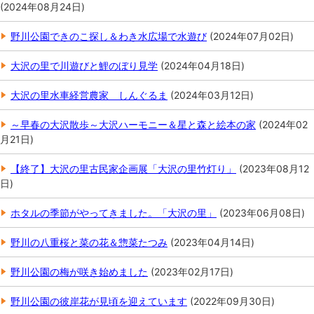
(
2024年08月24日
)
野川公園できのこ探し＆わき水広場で水遊び
(
2024年07月02日
)
大沢の里で川遊びと鯉のぼり見学
(
2024年04月18日
)
大沢の里水車経営農家 しんぐるま
(
2024年03月12日
)
～早春の大沢散歩～大沢ハーモニー＆星と森と絵本の家
(
2024年02
月21日
)
【終了】大沢の里古民家企画展「大沢の里竹灯り」
(
2023年08月12
日
)
ホタルの季節がやってきました。「大沢の里」
(
2023年06月08日
)
野川の八重桜と菜の花＆惣菜たつみ
(
2023年04月14日
)
野川公園の梅が咲き始めました
(
2023年02月17日
)
野川公園の彼岸花が見頃を迎えています
(
2022年09月30日
)