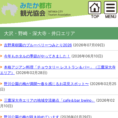
大沢・野崎・深大寺・井口エリア
吉野果樹園のブルーベリーつみとり2026
(
2026年07月09日
)
今年もホタルの季節がやってきました！
(
2026年06月10日
)
本格アジアン料理「チョウタリー レストラン＆バー」（三鷹深大寺
エリア）
(
2026年02月28日
)
野川公園の梅が満開〜春を感じるお花見スポット〜
(
2026年02月25
日
)
三鷹深大寺エリアの地域交流拠点「cafe＆bar bwino」
(
2026年02
月10日
)
野川公園の梅が咲き始めています
(
2026年01月29日
)