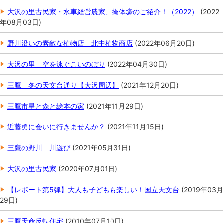
大沢の里古民家・水車経営農家、掩体壕のご紹介！（2022）
(
2022
年08月03日
)
野川沿いの素敵な植物店 北中植物商店
(
2022年06月20日
)
大沢の里 空を泳ぐこいのぼり
(
2022年04月30日
)
三鷹 冬の天文台通り【大沢周辺】
(
2021年12月20日
)
三鷹市星と森と絵本の家
(
2021年11月29日
)
近藤勇に会いに行きませんか？
(
2021年11月15日
)
三鷹の野川 川遊び
(
2021年05月31日
)
大沢の里古民家
(
2020年07月01日
)
【レポート第5弾】大人も子どもも楽しい！国立天文台
(
2019年03月
29日
)
三鷹天命反転住宅
(
2010年07月10日
)