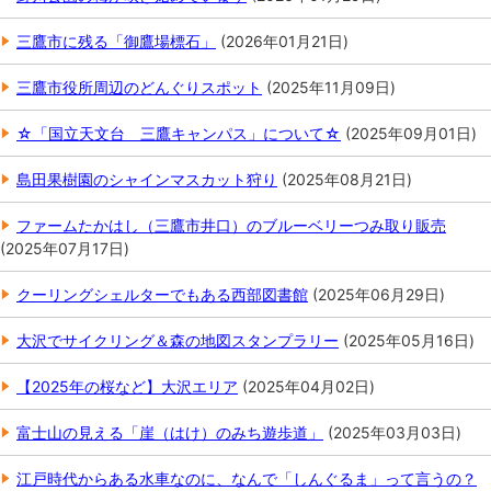
三鷹市に残る「御鷹場標石」
(
2026年01月21日
)
三鷹市役所周辺のどんぐりスポット
(
2025年11月09日
)
☆「国立天文台 三鷹キャンパス」について☆
(
2025年09月01日
)
島田果樹園のシャインマスカット狩り
(
2025年08月21日
)
ファームたかはし（三鷹市井口）のブルーベリーつみ取り販売
(
2025年07月17日
)
クーリングシェルターでもある西部図書館
(
2025年06月29日
)
大沢でサイクリング＆森の地図スタンプラリー
(
2025年05月16日
)
【2025年の桜など】大沢エリア
(
2025年04月02日
)
富士山の見える「崖（はけ）のみち遊歩道」
(
2025年03月03日
)
江戸時代からある水車なのに、なんで「しんぐるま」って言うの？