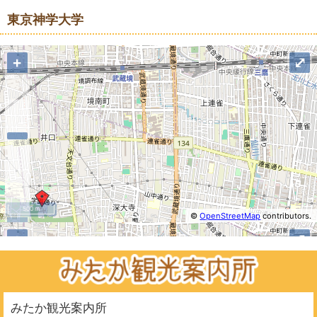
東京神学大学
+
⤢
500 m
©
OpenStreetMap
contributors.
−
+
⤢
みたか観光案内所