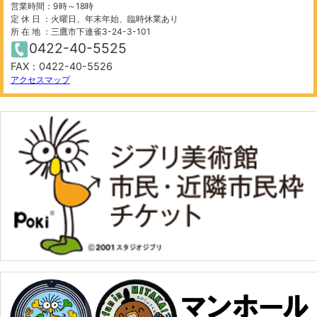
営業時間：9時～18時
定 休 日 ：火曜日、年末年始、臨時休業あり
所 在 地 ：三鷹市下連雀3-24-3-101
0422-40-5525
FAX：0422-40-5526
500 m
©
OpenStreetMap
contributors.
アクセスマップ
−