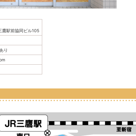
 三鷹駅前協同ビル105
あり
com