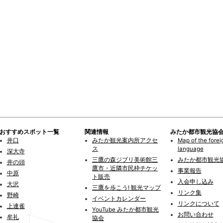
おすすめスポット一覧
関連情報
みたか都市観光協
井口
みたか観光案内所アクセ
Map of the forei
ス
language
深大寺
三鷹の森ジブリ美術館三
みたか都市観光
井の頭
鷹市・近隣市民枠チケッ
事業報告
中原
ト販売
入会申し込み
大沢
三鷹を歩こう! 観光マップ
リンク集
野崎
イベントカレンダー
リンクについて
上連雀
YouTube みたか都市観光
お問い合わせ
牟礼
協会