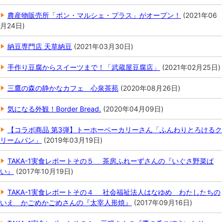
農産物販売所「ボン・マルシェ・プラス」がオープン！
(
2021年06
月24日
)
納豆専門店 天草納豆
(
2021年03月30日
)
手作り豆腐からスイーツまで！「武蔵屋豆腐店」
(
2021年02月25日
)
三鷹の森の静かなカフェ 心泉茶苑
(
2020年08月26日
)
気になる外観！Border Bread.
(
2020年04月09日
)
【コラボ商品 第3弾】トーホーベーカリーさん「ふんわりとろけるク
リームパン」
(
2019年03月19日
)
TAKA-1実食レポートその５ 茶房ふれーずさんの『いぐさ野菜ぱ
い』
(
2017年10月19日
)
TAKA-1実食レポートその４ 社会福祉法人はなゆめ わたしたちの
いえ かごめかごめさんの『太宰人形焼』
(
2017年09月16日
)