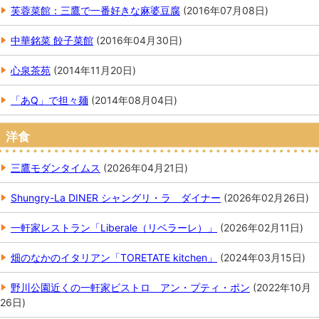
芙蓉菜館：三鷹で一番好きな麻婆豆腐
(
2016年07月08日
)
中華銘菜 餃子菜館
(
2016年04月30日
)
心泉茶苑
(
2014年11月20日
)
「あQ」で担々麺
(
2014年08月04日
)
洋食
三鷹モダンタイムス
(
2026年04月21日
)
Shungry-La DINER シャングリ・ラ ダイナー
(
2026年02月26日
)
一軒家レストラン「Liberale（リベラーレ）」
(
2026年02月11日
)
畑のなかのイタリアン「TORETATE kitchen」
(
2024年03月15日
)
野川公園近くの一軒家ビストロ アン・プティ・ポン
(
2022年10月
26日
)