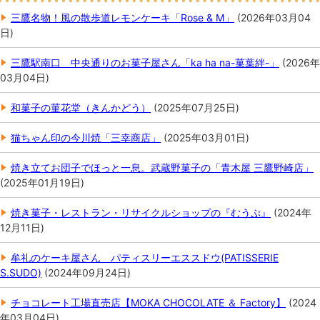
三鷹名物！風の散歩道レモンケーキ「Rose & M」
(
2026年03月04
日
)
三鷹駅南口 中央通りのお菓子屋さん「ka ha na-菓葉絆-」
(
2026年
03月04日
)
和菓子の菫花堂（きんかどう）
(
2025年07月25日
)
猫ちゃん印の今川焼「三幸商店」
(
2025年03月01日
)
焼き立てお団子でほっと一息。武蔵野菓子の「青木屋 三鷹野崎店」
(
2025年01月19日
)
焼き菓子・レストラン・リサイクルショップの『むうぷ』
(
2024年
12月11日
)
牟礼のケーキ屋さん パティスリーエススドウ(PATISSERIE
S.SUDO)
(
2024年09月24日
)
チョコレート工場直売店【MOKA CHOCOLATE ＆ Factory】
(
2024
年03月04日
)