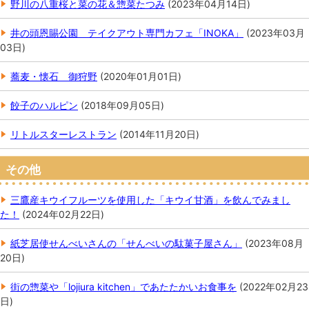
野川の八重桜と菜の花＆惣菜たつみ
(
2023年04月14日
)
井の頭恩賜公園 テイクアウト専門カフェ「INOKA」
(
2023年03月
03日
)
蕎麦・懐石 御狩野
(
2020年01月01日
)
餃子のハルピン
(
2018年09月05日
)
リトルスターレストラン
(
2014年11月20日
)
その他
三鷹産キウイフルーツを使用した「キウイ甘酒」を飲んでみまし
た！
(
2024年02月22日
)
紙芝居使せんべいさんの「せんべいの駄菓子屋さん」
(
2023年08月
20日
)
街の惣菜や「lojiura kitchen」であたたかいお食事を
(
2022年02月23
日
)