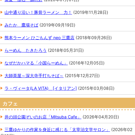
山中通り沿い！豚骨ラーメン 力！
(
2019年11月28日
)
みたか 鷹場そば
(
2019年09月19日
)
熊本ラーメン ひごもんず neo 三鷹店
(
2018年09月26日
)
らーめん たきたろう
(
2018年05月31日
)
なぜだかハマる「小国らーめん」
(
2016年12月05日
)
大師茶屋～深大寺手打ちそば～
(
2015年12月27日
)
ラ・ヴィータ(LA VITA) [イタリアン]
(
2015年03月08日
)
カフェ
井の頭公園ぞいのお店「Mitsuba Cafe」
(
2026年04月20日
)
三鷹ゆかりの作家を身近に感じる「太宰治文学サロン」
(
2026年02