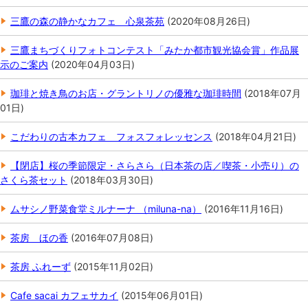
三鷹の森の静かなカフェ 心泉茶苑
(
2020年08月26日
)
三鷹まちづくりフォトコンテスト「みたか都市観光協会賞」作品展
示のご案内
(
2020年04月03日
)
珈琲と焼き鳥のお店・グラントリノの優雅な珈琲時間
(
2018年07月
01日
)
こだわりの古本カフェ フォスフォレッセンス
(
2018年04月21日
)
【閉店】桜の季節限定・さらさら（日本茶の店／喫茶・小売り）の
さくら茶セット
(
2018年03月30日
)
ムサシノ野菜食堂ミルナーナ （miluna-na）
(
2016年11月16日
)
茶房 ほの香
(
2016年07月08日
)
茶房 ふれーず
(
2015年11月02日
)
Cafe sacai カフェサカイ
(
2015年06月01日
)