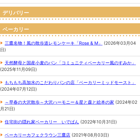
デリバリー
ベーカリー
三鷹名物！風の散歩道レモンケーキ「Rose & M」
(
2026年03月04
日
)
天然酵母と国産小麦のパン「コミュニティベーカリー風のすみか」
(
2025年11月09日
)
もちもち高加水のこだわりパンの店「ベーカリーミッドモースト」
(
2024年07月12日
)
～早春の大沢散歩～大沢ハーモニー＆星と森と絵本の家
(
2024年02
月21日
)
住宅街の隠れ家ベーカリー いでぱん
(
2022年10月31日
)
ベーカリーカフェクラウン三鷹店
(
2021年08月03日
)