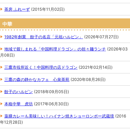
茶房 ふれーず
(
2015年11月02日
)
中華
1982年創業 餃子の名店「元祖ハルピン」
(
2026年07月27日
)
地域で親しまれる「中国料理ドラゴン」の担々麺ランチ
(
2026年03
月08日
)
三鷹市役所近く！中国料理の店ドラゴン
(
2021年02月14日
)
三鷹の森の静かなカフェ 心泉茶苑
(
2020年08月26日
)
餃子のハルピン
(
2018年09月05日
)
本格中華 虎坊
(
2017年06月30日
)
薬膳カレーも美味しい！ハイナン焼きショーロンポー武蔵境
(
2016
年12月28日
)