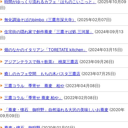
時間がゆっくり流れるカフェ「はちのこいこっと」
(
2025年10月09
日
)
無化調油そばのbimbo（三鷹市深大寺）
(
2025年02月07日
)
住宅街の隠れ家で創作蕎麦「三鷹そば処 三河屋」
(
2024年09月13
日
)
畑のなかのイタリアン「TORETATE kitchen」
(
2024年03月15日
)
アジアンテラスで熱々飲茶♪ 桃菜三鷹店
(
2023年09月26日
)
癒しのカフェ空間 もちの木パスタ三鷹店
(
2023年07月25日
)
三鷹コラル 季寄せ 蕎麦 柏や
(
2023年04月08日
)
三鷹コラル「季寄せ 蕎麦 柏や」
(
2022年02月08日
)
「蕎麦・懐石 御狩野」自然溢れる大沢の美味しいお蕎麦
(
2020年
09月09日
)
蕎麦・懐石 御狩野
(
2020年01月01日
)