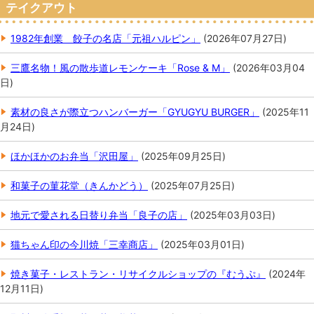
テイクアウト
1982年創業 餃子の名店「元祖ハルピン」
(
2026年07月27日
)
三鷹名物！風の散歩道レモンケーキ「Rose & M」
(
2026年03月04
日
)
素材の良さが際立つハンバーガー「GYUGYU BURGER」
(
2025年11
月24日
)
ほかほかのお弁当「沢田屋」
(
2025年09月25日
)
和菓子の菫花堂（きんかどう）
(
2025年07月25日
)
地元で愛される日替り弁当「良子の店」
(
2025年03月03日
)
猫ちゃん印の今川焼「三幸商店」
(
2025年03月01日
)
焼き菓子・レストラン・リサイクルショップの『むうぷ』
(
2024年
12月11日
)