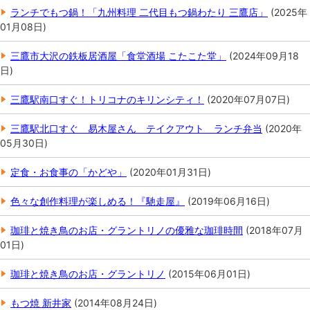
ランチでもつ鍋！「九州料理 二代目もつ鍋わたり 三鷹店」
(
2025年
01月08日
)
三鷹市大沢の鉄板居酒屋「食堂酒場 こたこた堂」
(
2024年09月18
日
)
三鷹駅南口すぐ！トリコナのキリンシティ！
(
2020年07月07日
)
三鷹駅北口すぐ 易木屋さん テイクアウト ランチ弁当
(
2020年
05月30日
)
定食・お食事の「かどや」
(
2020年01月31日
)
色々な創作料理が楽しめる！『馳走屋』
(
2019年06月16日
)
珈琲と焼き鳥のお店・グラントリノの優雅な珈琲時間
(
2018年07月
01日
)
珈琲と焼き鳥のお店・グラントリノ
(
2015年06月01日
)
もつ焼 新井家
(
2014年08月24日
)