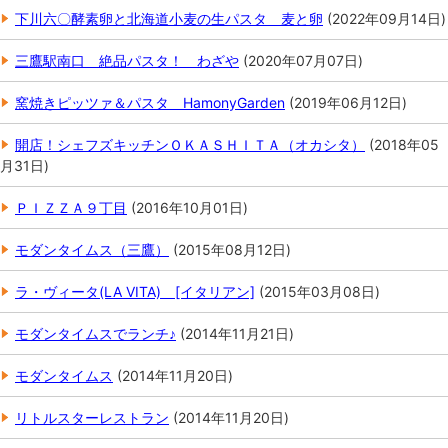
下川六〇酵素卵と北海道小麦の生パスタ 麦と卵
(
2022年09月14日
)
三鷹駅南口 絶品パスタ！ わざや
(
2020年07月07日
)
窯焼きピッツァ＆パスタ HamonyGarden
(
2019年06月12日
)
開店！シェフズキッチンＯＫＡＳＨＩＴＡ（オカシタ）
(
2018年05
月31日
)
ＰＩＺＺＡ９丁目
(
2016年10月01日
)
モダンタイムス（三鷹）
(
2015年08月12日
)
ラ・ヴィータ(LA VITA) [イタリアン]
(
2015年03月08日
)
モダンタイムスでランチ♪
(
2014年11月21日
)
モダンタイムス
(
2014年11月20日
)
リトルスターレストラン
(
2014年11月20日
)