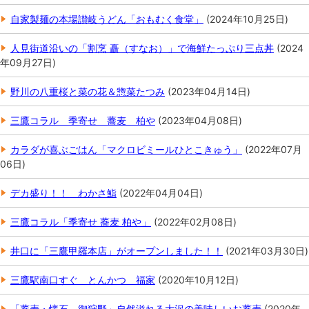
自家製麺の本場讃岐うどん「おもむく食堂」
(
2024年10月25日
)
人見街道沿いの「割烹 矗（すなお）」で海鮮たっぷり三点丼
(
2024
年09月27日
)
野川の八重桜と菜の花＆惣菜たつみ
(
2023年04月14日
)
三鷹コラル 季寄せ 蕎麦 柏や
(
2023年04月08日
)
カラダが喜ぶごはん「マクロビミールひとこきゅう」
(
2022年07月
06日
)
デカ盛り！！ わかさ鮨
(
2022年04月04日
)
三鷹コラル「季寄せ 蕎麦 柏や」
(
2022年02月08日
)
井口に「三鷹甲羅本店」がオープンしました！！
(
2021年03月30日
)
三鷹駅南口すぐ とんかつ 福家
(
2020年10月12日
)
「蕎麦・懐石 御狩野」自然溢れる大沢の美味しいお蕎麦
(
2020年