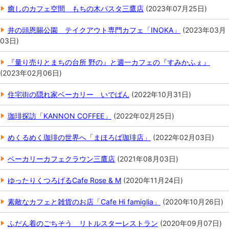
癒しのカフェ空間 もちの木パスタ三鷹店
(
2023年07月25日
)
井の頭恩賜公園 テイクアウト専門カフェ「INOKA」
(
2023年03月
03日
)
『量り売りとまちの台所 野の』と週一カフェの『すみかふぇ』
(
2023年02月06日
)
住宅街の隠れ家ベーカリー いでぱん
(
2022年10月31日
)
珈琲探訪「KANNON COFFEE」
(
2022年02月25日
)
めくるめく珈琲の世界へ「まほろば珈琲店」
(
2022年02月03日
)
ベーカリーカフェクラウン三鷹店
(
2021年08月03日
)
ゆったりくつろげるCafe Rose & M
(
2020年11月24日
)
素敵なカフェと雑貨のお店「Cafe Hi famiglia」
(
2020年10月26日
)
ふだん着のごちそう リトルスターレストラン
(
2020年09月07日
)