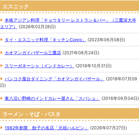
エスニック
本格アジアン料理「チョウタリー レストラン＆バー」（三鷹深大寺
エリア）
(
2026年02月28日
)
タイ・エスニック料理「キッチンConro」
(
2023年06月08日
)
カオマンガイバザール三鷹店
(
2021年08月24日
)
スリーガネーシャ（インドカレー）
(
2018年10月31日
)
バンコク屋台ダイニング「カオマンガイバザール」
(
2018年07月09
日
)
東八沿い野崎のインドカレー屋さん「スパシュ」
(
2016年09月04日
)
ラーメン・そば・パスタ
1982年創業 餃子の名店「元祖ハルピン」
(
2026年07月27日
)