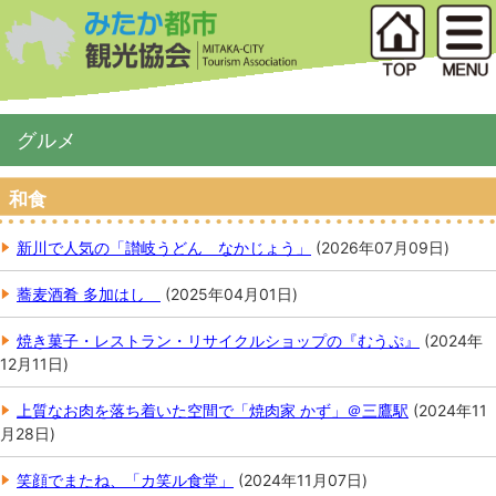
グルメ
和食
新川で人気の「讃岐うどん なかじょう」
(
2026年07月09日
)
蕎麦酒肴 多加はし
(
2025年04月01日
)
焼き菓子・レストラン・リサイクルショップの『むうぷ』
(
2024年
12月11日
)
上質なお肉を落ち着いた空間で「焼肉家 かず」＠三鷹駅
(
2024年11
月28日
)
笑顔でまたね、「カ笑ル食堂」
(
2024年11月07日
)