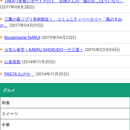
TAKA-1実食レポートその１ 豆狸さんの『鷹の爪ごぼういなり』
(
2017年08月28日
)
三鷹の森ジブリ美術館近く、コミュニティベーカリー「風のすみ
か」
(
2017年04月01日
)
Boulangerie NARUI
(
2015年04月22日
)
カ笑ル食堂＜KAERU SHOKUDO一汁三菜＞
(
2015年03月04日
)
心泉茶苑
(
2014年11月20日
)
PASTA わざや
(
2014年11月20日
)
グルメ
和食
スイーツ
中華