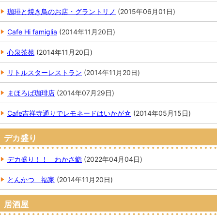
珈琲と焼き鳥のお店・グラントリノ
(
2015年06月01日
)
Cafe Hi famiglia
(
2014年11月20日
)
心泉茶苑
(
2014年11月20日
)
リトルスターレストラン
(
2014年11月20日
)
まほろば珈琲店
(
2014年07月29日
)
Cafe吉祥寺通りでレモネードはいかが☆
(
2014年05月15日
)
デカ盛り
デカ盛り！！ わかさ鮨
(
2022年04月04日
)
とんかつ 福家
(
2014年11月20日
)
居酒屋