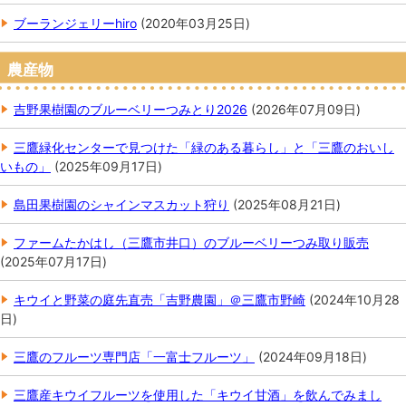
ブーランジェリーhiro
(
2020年03月25日
)
農産物
吉野果樹園のブルーベリーつみとり2026
(
2026年07月09日
)
三鷹緑化センターで見つけた「緑のある暮らし」と「三鷹のおいし
いもの」
(
2025年09月17日
)
島田果樹園のシャインマスカット狩り
(
2025年08月21日
)
ファームたかはし（三鷹市井口）のブルーベリーつみ取り販売
(
2025年07月17日
)
キウイと野菜の庭先直売「吉野農園」＠三鷹市野崎
(
2024年10月28
日
)
三鷹のフルーツ専門店「一富士フルーツ」
(
2024年09月18日
)
三鷹産キウイフルーツを使用した「キウイ甘酒」を飲んでみまし