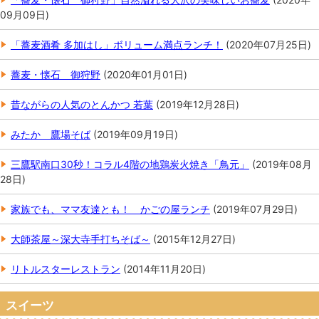
09月09日
)
「蕎麦酒肴 多加はし」ボリューム満点ランチ！
(
2020年07月25日
)
蕎麦・懐石 御狩野
(
2020年01月01日
)
昔ながらの人気のとんかつ 若葉
(
2019年12月28日
)
みたか 鷹場そば
(
2019年09月19日
)
三鷹駅南口30秒！コラル4階の地鶏炭火焼き「鳥元」
(
2019年08月
28日
)
家族でも、ママ友達とも！ かごの屋ランチ
(
2019年07月29日
)
大師茶屋～深大寺手打ちそば～
(
2015年12月27日
)
リトルスターレストラン
(
2014年11月20日
)
スイーツ