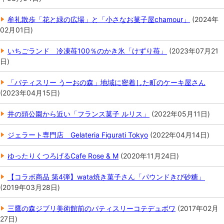
牟礼散歩「花と緑の広場」と「小さなお菓子屋chamour」
(
2024年
02月01日
)
いちごランド 冷凍苺100％のかき氷「けずり苺」
(
2023年07月21
日
)
「パティスリー うーおの森」地域に密着した町のケーキ屋さん
(
2023年04月15日
)
井の頭公園から近い「フランス菓子 ルリス」
(
2022年05月11日
)
ジェラート専門店 Gelateria Figurati Tokyo
(
2022年04月14日
)
ゆったりくつろげるCafe Rose & M
(
2020年11月24日
)
【コラボ商品 第4弾】wata焼き菓子さん「パウンドきび砂糖」
(
2019年03月28日
)
三鷹の森ジブリ美術館前のパティスリーコテデュボワ
(
2017年02月
27日
)