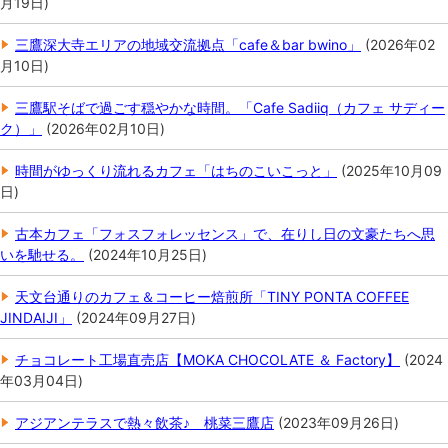
月19日
)
三鷹深大寺エリアの地域交流拠点「cafe＆bar bwino」
(
2026年02
月10日
)
三鷹駅そばで過ごす穏やかな時間。「Cafe Sadiiq（カフェ サディー
ク）」
(
2026年02月10日
)
時間がゆっくり流れるカフェ「はちのこいこっと」
(
2025年10月09
日
)
古本カフェ「フォスフォレッセンス」で、在りし日の文豪たちへ思
いを馳せる。
(
2024年10月25日
)
天文台通りのカフェ＆コーヒー焙煎所「TINY PONTA COFFEE
JINDAIJI」
(
2024年09月27日
)
チョコレート工場直売店【MOKA CHOCOLATE ＆ Factory】
(
2024
年03月04日
)
アジアンテラスで熱々飲茶♪ 桃菜三鷹店
(
2023年09月26日
)