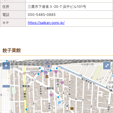
住所
三鷹市
下連雀３-20-7 浜中ビル101号
電話
050-5485-0885
ＨＰ
https://saikan.gorp.jp/
地図
餃子菜館
+
⤢