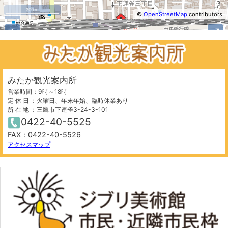
200 m
©
OpenStreetMap
contributors.
−
+
⤢
みたか観光案内所
営業時間：9時～18時
定 休 日 ：火曜日、年末年始、臨時休業あり
所 在 地 ：三鷹市下連雀3-24-3-101
0422-40-5525
FAX：0422-40-5526
200 m
©
OpenStreetMap
contributors.
アクセスマップ
−