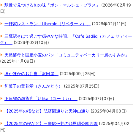
駅近で見つける旬の味「ボン・マルシェ・プラス」
(
2026年02月19
日
)
一軒家レストラン「Liberale（リベラーレ）」
(
2026年02月11日
)
三鷹駅そばで過ごす穏やかな時間。「Cafe Sadiiq（カフェ サディー
ク）」
(
2026年02月10日
)
天然酵母と国産小麦のパン「コミュニティベーカリー風のすみか」
(
2025年11月09日
)
ほかほかのお弁当「沢田屋」
(
2025年09月25日
)
和菓子の菫花堂（きんかどう）
(
2025年07月25日
)
下連雀の雑貨店「U lika（ユーリカ）」
(
2025年07月07日
)
【2025年の桜など】弘済園通りと天神山通り
(
2025年04月08日
)
【2025年の桜など】三鷹駅〜井の頭恩賜公園西園
(
2025年04月02
日
)