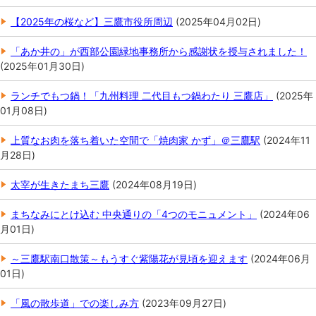
【2025年の桜など】三鷹市役所周辺
(
2025年04月02日
)
「あか井の」が西部公園緑地事務所から感謝状を授与されました！
(
2025年01月30日
)
ランチでもつ鍋！「九州料理 二代目もつ鍋わたり 三鷹店」
(
2025年
01月08日
)
上質なお肉を落ち着いた空間で「焼肉家 かず」＠三鷹駅
(
2024年11
月28日
)
太宰が生きたまち三鷹
(
2024年08月19日
)
まちなみにとけ込む 中央通りの「4つのモニュメント」
(
2024年06
月01日
)
～三鷹駅南口散策～もうすぐ紫陽花が見頃を迎えます
(
2024年06月
01日
)
「風の散歩道」での楽しみ方
(
2023年09月27日
)