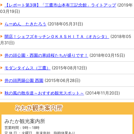
【レポート第3弾】「三鷹市山本有三記念館」ライトアップ
(
2019年
03月19日
)
らーめん たきたろう
(
2018年05月31日
)
開店！シェフズキッチンＯＫＡＳＨＩＴＡ（オカシタ）
(
2018年05
月31日
)
井の頭公園・西園の寒緋桜たちが盛りです！
(
2018年03月15日
)
モダンタイムス（三鷹）
(
2015年08月12日
)
井の頭恩賜公園 西園
(
2015年06月28日
)
秋の風の散歩道～おすすめ観光スポット～
(
2014年11月20日
)
みたか観光案内所
営業時間：9時～18時
定 休 日 ：火曜日、年末年始、臨時休業あり