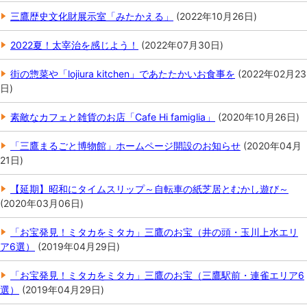
三鷹歴史文化財展示室「みたかえる」
(
2022年10月26日
)
2022夏！太宰治を感じよう！
(
2022年07月30日
)
街の惣菜や「lojiura kitchen」であたたかいお食事を
(
2022年02月23
日
)
素敵なカフェと雑貨のお店「Cafe Hi famiglia」
(
2020年10月26日
)
「三鷹まるごと博物館」ホームページ開設のお知らせ
(
2020年04月
21日
)
【延期】昭和にタイムスリップ～自転車の紙芝居とむかし遊び～
(
2020年03月06日
)
「お宝発見！ミタカをミタカ」三鷹のお宝（井の頭・玉川上水エリ
ア6選）
(
2019年04月29日
)
「お宝発見！ミタカをミタカ」三鷹のお宝（三鷹駅前・連雀エリア6
選）
(
2019年04月29日
)