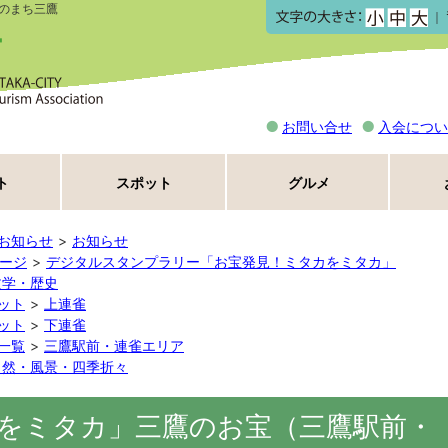
のまち三鷹
｜
お問い合せ
入会につい
ト
スポット
グルメ
お知らせ
お知らせ
ページ
デジタルスタンプラリー「お宝発見！ミタカをミタカ」
文学・歴史
ット
上連雀
ット
下連雀
一覧
三鷹駅前・連雀エリア
自然・風景・四季折々
をミタカ」三鷹のお宝（三鷹駅前・