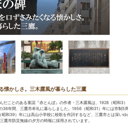
る懐かしさ。三木露風が暮らした三鷹
んだことのある童謡『赤とんぼ』の作者・三木露風は、1928（昭和3）
の36年間、三鷹市牟礼に暮らしました。1956（昭和31）年には市制5
4（昭和39）年には高山小学校に校歌を作詞するなど、三鷹市とは深いゆ
三鷹市防災無線の夕方の時報に採用されています。