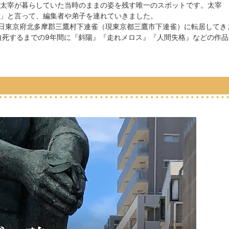
れ、太宰が暮らしていた当時のままの姿を残す唯一のスポットです。太宰
」と言って、編集者や弟子を連れていきました。
月1日東京府北多摩郡三鷹村下連雀（現東京都三鷹市下連雀）に転居してき
に自死するまでの9年間に『斜陽』『走れメロス』『人間失格』などの作品