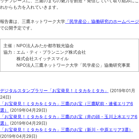
ッチフレーズに、三鷹のまちの魅力を創造・発信していく取り組みにこ
れからも力を入れていきます。
報告書は、三鷹ネットワーク大学
「民学産公」協働研究のホームページ
で公開予定です。
主催：NPO法人みたか都市観光協会
協力：エム・ティ・プランニング株式会社
株式会社スイッチスマイル
NPO法人三鷹ネットワーク大学「民学産公」協働研究事業
関連記事
デジタルスタンプラリー「お宝発見！ミタカをミタカ」
(
2019年01月
24日
)
「お宝発見！ミタカをミタカ」三鷹のお宝（三鷹駅前・連雀エリア6
選）
(
2019年04月29日
)
「お宝発見！ミタカをミタカ」三鷹のお宝（井の頭・玉川上水エリア6
選）
(
2019年04月29日
)
「お宝発見！ミタカをミタカ」三鷹のお宝（新川・中原エリア3選）
(
2019年04月29日
)