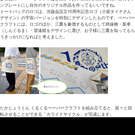
ンプレートにし自分のオリジナル作品を作ってもいいですね。
トートバッグのロゴは、当協会設立10周年記念ロゴ（小坂タイチさん
デザイン）の宇宙バージョンを特別にデザインしたものです。ペーパー
クラフトには、ロゴのほか、三鷹を象徴するものとして跨線橋・新車
（しんぐるま）・望遠鏡をデザインに選び、お子様に三鷹を知ってもら
うきっかけになればと考えました。
たかじょうくん くるくるペーパークラフトを組み立てると、延々と回
転させることができる「
カライドサイクル」が完成します。