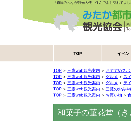
「市民みんなが観光大使」住んでよし訪れてよし
TOP
イベン
TOP
三鷹web観光案内
おすすめスポ
TOP
三鷹web観光案内
グルメ
ス
TOP
三鷹web観光案内
グルメ
テ
TOP
三鷹web観光案内
三鷹のおみや
TOP
三鷹web観光案内
お買い物
和菓子の菫花堂（き