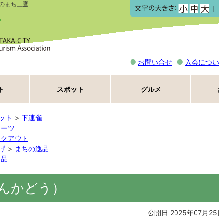
のまち三鷹
｜
お問い合せ
入会につい
ト
スポット
グルメ
ット
下連雀
イーツ
イクアウト
げ
まちの逸品
食品
んかどう）
公開日 2025年07月25