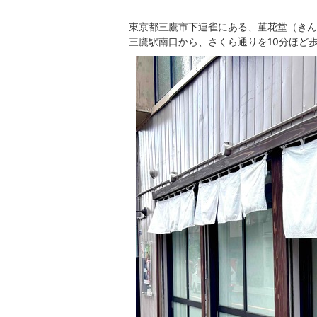
東京都三鷹市下連雀にある、菫花堂（きん
三鷹駅南口から、さくら通りを10分ほど