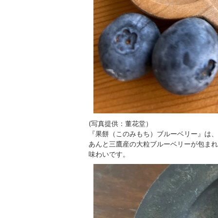
(写真提供：董花堂）
『果餅（このみもち）ブルーベリー』は、
あんと三鷹産の大粒ブルーベリーが包まれ
味わいです。