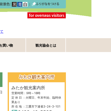
｜
て
お買い物
観光協会とは
みたか観光案内所
日
営業時間：9時～18時
定 休 日 ：火曜日、年末年始、臨時休
業あり
所 在 地 ：三鷹市下連雀3-24-3-101