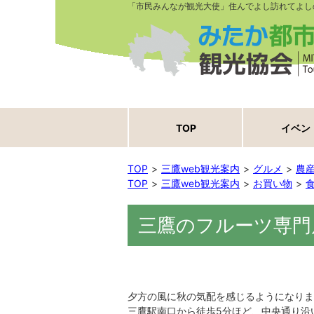
「市民みんなが観光大使」住んでよし訪れてよし
TOP
イベン
TOP
三鷹web観光案内
グルメ
農
TOP
三鷹web観光案内
お買い物
三鷹のフルーツ専門
夕方の風に秋の気配を感じるようになりま
三鷹駅南口から徒歩5分ほど、中央通り沿