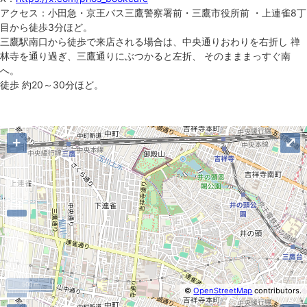
アクセス：小田急・京王バス三鷹警察署前・三鷹市役所前 ・上連雀8丁
目から徒歩3分ほど。
三鷹駅南口から徒歩で来店される場合は、中央通りおわりを右折し 禅
林寺を通り過ぎ、三鷹通りにぶつかると左折、 そのまままっすぐ南
へ。
徒歩 約20～30分ほど。
地図
+
⤢
500 m
©
OpenStreetMap
contributors.
−