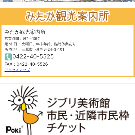
+
⤢
みたか観光案内所
営業時間：9時～18時
定 休 日 ：火曜日、年末年始、臨時休業あり
所 在 地 ：三鷹市下連雀3-24-3-101
0422-40-5525
FAX：0422-40-5526
500 m
©
OpenStreetMap
contributors.
アクセスマップ
−