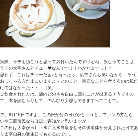
実際、ラテを頂こうと思って気付いたんですけどね、飲むってことは、
ラテの太宰さんとチュー❤なんですよ！わかりますっ！？
思わず、これはチューだぁ♪と言ったら、店主さんも笑いながら、そう
おっしゃる方たまにいますよ～とのこと。馬鹿なことを考えるのは私だ
けではなかった・・・（笑）
ご飲食された方は、店内どの本も自由に読むことが出来るそうですの
で、本を読むふりして、のんびり妄想もできますってことで。
で、6月19日ですよ。この日が何の日だかというと、ファンの方なら、
いや三鷹市民ならほぼご存知かと思いますが・・・。
この日は太宰が玉川上水に入水自殺をしその後遺体が発見された日であ
り太宰自身の誕生日でもあるのです。