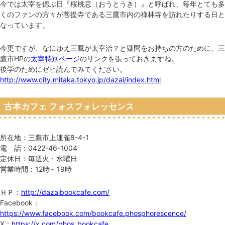
今では太宰を偲ぶ日『桜桃忌（おうとうき）』と呼ばれ、毎年とても多
くのファンの方々が菩提寺である三鷹市内の禅林寺を訪れたりする日と
なっています。
今更ですが、なにゆえ三鷹が太宰治？と疑問をお持ちの方のために、三
鷹市HPの
太宰特別ページ
のリンクを張っておきますね。
後学のためにゼヒ読んでみてください。
http://www.city.mitaka.tokyo.jp/dazai/index.html
古本カフェ フォスフォレッセンス
所在地：三鷹市上連雀8-4-1
電 話：0422-46-1004
定休日：毎週火・水曜日
営業時間：12時～19時
ＨＰ：
http://dazaibookcafe.com/
Facebook：
https://www.facebook.com/bookcafe.phosphorescence/
X：
https://x.com/phos_bookcafe