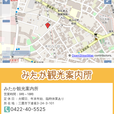
+
⤢
200 m
©
OpenStreetMap
contributors.
−
+
⤢
みたか観光案内所
営業時間：9時～18時
定 休 日 ：火曜日、年末年始、臨時休業あり
所 在 地 ：三鷹市下連雀3-24-3-101
0422-40-5525