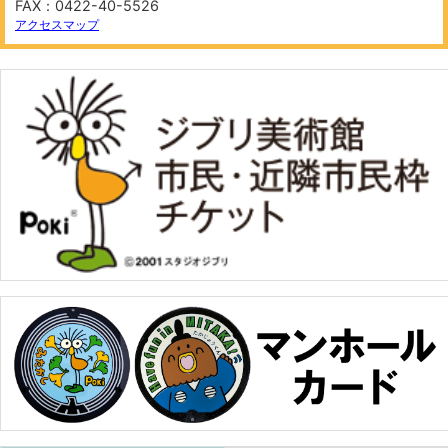
FAX：0422-40-5526
200 m
©
OpenStreetMap
contributors.
アクセスマップ
−