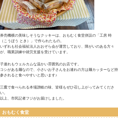
券売機横の美味しそうなクッキーは、おもむく食堂併設の「工房 時
（こうぼう とき）」で作られたもの。
いずれも社会福祉法人おおぞら会が運営しており、障がいのある方々
が、職業訓練や就労支援を受けています。
子連れもウェルカムな温かい雰囲気のお店です。
コシがある麺なので、小さいお子さんをお連れの方は麺カッターなど持
参されると食べやすいと思います♪
三鷹で食べられる本場讃岐の味、皆様もぜひ召し上がってみてくださ
い。
以上、市民記者フジがお届けしました。
おもむく食堂