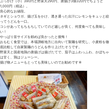
ぶっかけ（小）390円と野菜天290円、唐揚げ3個320円でちょうど
1,000円（税込）。
良心的なお値段。
ネギとショウガ、揚げ玉をかけ、透き通った出汁にレモンをキュッと絞
ってうどんを一口。
コシがあってもちもちしていてのど越しが良く、何度食べても美味し
い！
やっぱり並サイズを頼めば良かったと後悔！
おもむく食堂では、本場讃岐地方に出向いて製麺を研究し、小麦粉を徹
底比較して自家製麺のうどんを作り上げたそうです。
野菜天と国産地鶏の唐揚げは揚げたてで、茄子はふわっふわ、かぼちゃ
は甘く、鶏はジューシー。
揚げ物メニューもとっても美味しいのでお勧めです☆