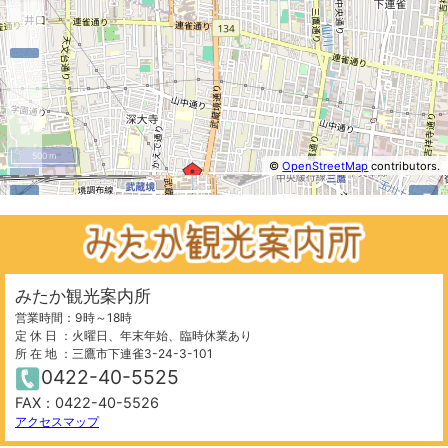
500 m
©
OpenStreetMap
contributors.
−
+
⤢
みたか観光案内所
営業時間：9時～18時
定 休 日 ：火曜日、年末年始、臨時休業あり
所 在 地 ：三鷹市下連雀3-24-3-101
0422-40-5525
FAX：0422-40-5526
500 m
©
OpenStreetMap
contributors.
アクセスマップ
−