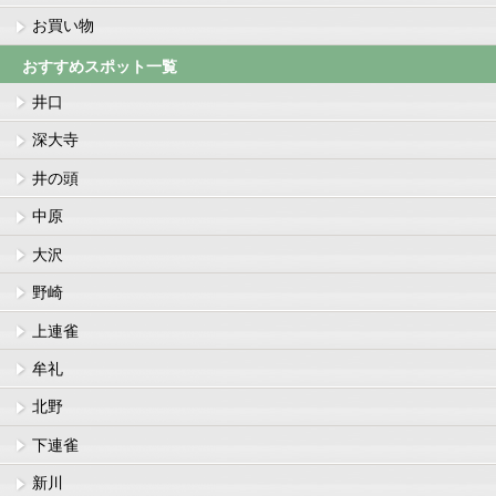
お買い物
おすすめスポット一覧
井口
深大寺
井の頭
中原
大沢
野崎
上連雀
牟礼
北野
下連雀
新川