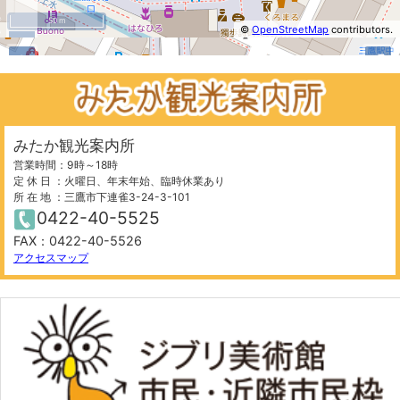
50 m
©
OpenStreetMap
contributors.
−
+
⤢
みたか観光案内所
営業時間：9時～18時
定 休 日 ：火曜日、年末年始、臨時休業あり
所 在 地 ：三鷹市下連雀3-24-3-101
0422-40-5525
FAX：0422-40-5526
50 m
©
OpenStreetMap
contributors.
アクセスマップ
−