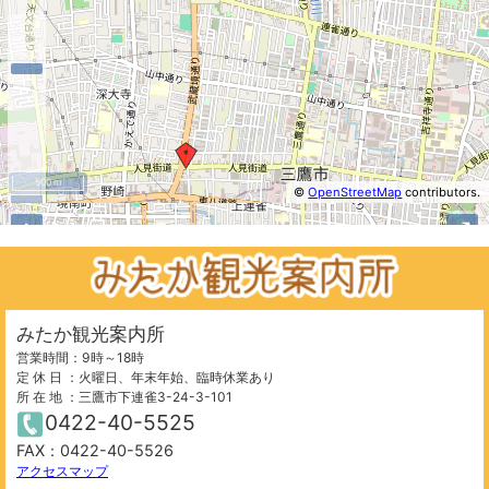
500 m
©
OpenStreetMap
contributors.
−
+
⤢
みたか観光案内所
営業時間：9時～18時
定 休 日 ：火曜日、年末年始、臨時休業あり
所 在 地 ：三鷹市下連雀3-24-3-101
0422-40-5525
FAX：0422-40-5526
500 m
©
OpenStreetMap
contributors.
アクセスマップ
−