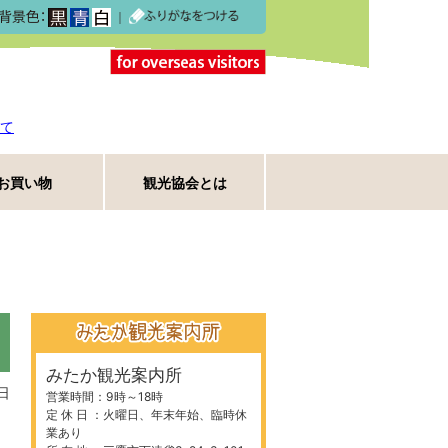
｜
て
お買い物
観光協会とは
みたか観光案内所
日
営業時間：9時～18時
定 休 日 ：火曜日、年末年始、臨時休
業あり