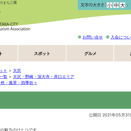
のまち三鷹
｜
お問い合せ
入会につい
ト
スポット
グルメ
ット
大沢
一覧
大沢・野崎・深大寺・井口エリア
自然・風景・四季折々
公開日 2021年05月31
の魅力のひとつです。