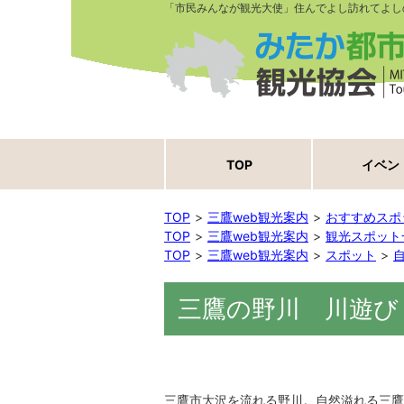
「市民みんなが観光大使」住んでよし訪れてよし
TOP
イベン
TOP
三鷹web観光案内
おすすめスポ
TOP
三鷹web観光案内
観光スポット
TOP
三鷹web観光案内
スポット
三鷹の野川 川遊び
三鷹市大沢を流れる野川。自然溢れる三鷹