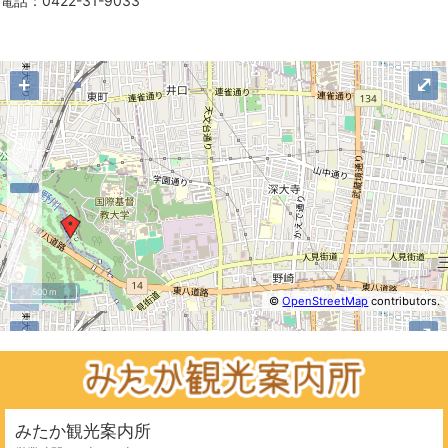
電話：0422-31-9033
地図
+
⤢
500 m
©
OpenStreetMap
contributors.
−
+
⤢
みたか観光案内所