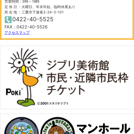
営業時間：9時～18時
定 休 日 ：火曜日、年末年始、臨時休業あり
所 在 地 ：三鷹市下連雀3-24-3-101
0422-40-5525
FAX：0422-40-5526
500 m
©
OpenStreetMap
contributors.
アクセスマップ
−