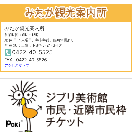
みたか観光案内所
営業時間：9時～18時
定 休 日 ：火曜日、年末年始、臨時休業あり
所 在 地 ：三鷹市下連雀3-24-3-101
0422-40-5525
FAX：0422-40-5526
1000 m
©
OpenStreetMap
contributors.
アクセスマップ
−