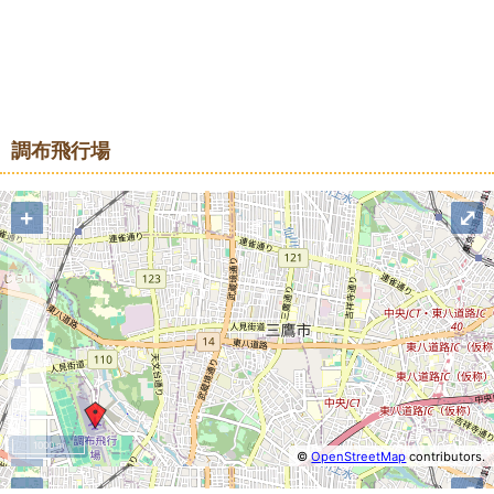
地図
調布飛行場
+
⤢
1000 m
©
OpenStreetMap
contributors.
−
+
⤢