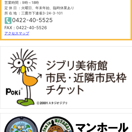
営業時間：9時～18時
定 休 日 ：火曜日、年末年始、臨時休業あり
所 在 地 ：三鷹市下連雀3-24-3-101
0422-40-5525
FAX：0422-40-5526
500 m
©
OpenStreetMap
contributors.
アクセスマップ
−