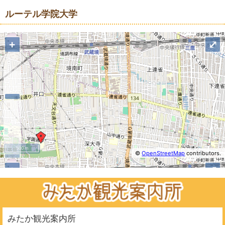
ルーテル学院大学
+
⤢
500 m
©
OpenStreetMap
contributors.
−
+
⤢
みたか観光案内所