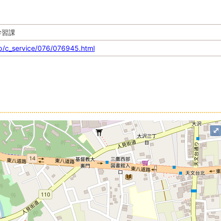
学習課
.jp/c_service/076/076945.html
⤢