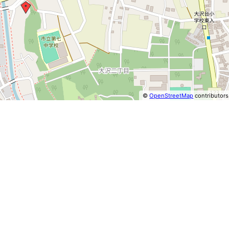
©
OpenStreetMap
contributors
⤢