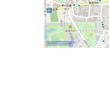
−
200 m
+
−