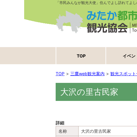
「市民みんなが観光大使」住んでよし訪れてよし
TOP
イベン
TOP
三鷹web観光案内
観光スポット
大沢の里古民家
詳細
名称
大沢の里古民家