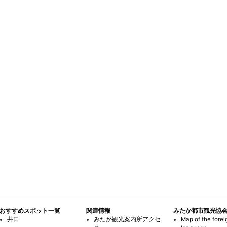
おすすめスポット一覧
関連情報
みたか都市観光協
井口
みたか観光案内所アクセ
Map of the forei