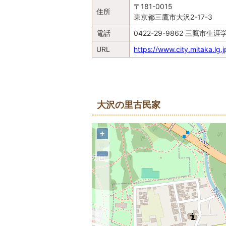
〒181-0015
住所
東京都三鷹市大沢2-17-3
電話
0422-29-9862
三鷹市生涯
URL
https://www.city.mitaka.lg
地図
大沢の里古民家
+