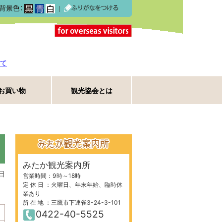
｜
て
お買い物
観光協会とは
みたか観光案内所
日
営業時間：9時～18時
定 休 日 ：火曜日、年末年始、臨時休
業あり
所 在 地 ：三鷹市下連雀3-24-3-101
0422-40-5525