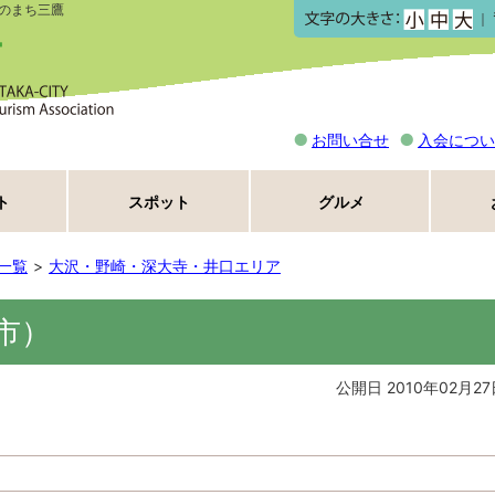
のまち三鷹
｜
お問い合せ
入会につい
ト
スポット
グルメ
一覧
大沢・野崎・深大寺・井口エリア
市）
公開日 2010年02月27