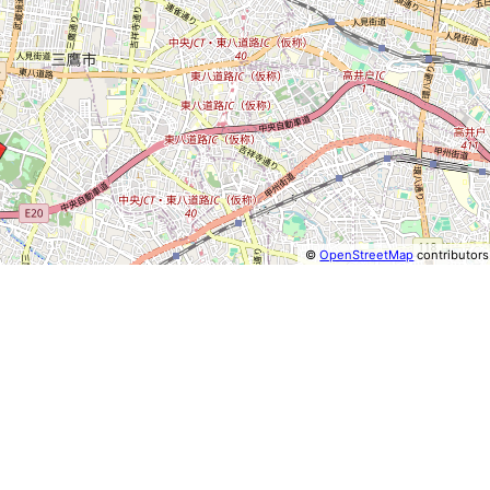
©
OpenStreetMap
contributors
⤢