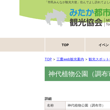
「市民みんなが観光大使」住んでよし訪れてよし
TOP
イベン
TOP
三鷹web観光案内
観光スポット
神代植物公園（調布
詳細
名称
神代植物公園（調布市）