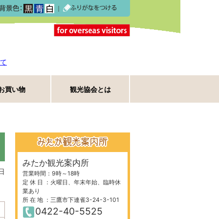
｜
て
お買い物
観光協会とは
みたか観光案内所
日
営業時間：9時～18時
定 休 日 ：火曜日、年末年始、臨時休
業あり
所 在 地 ：三鷹市下連雀3-24-3-101
0422-40-5525