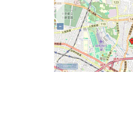
−
1000 m
+