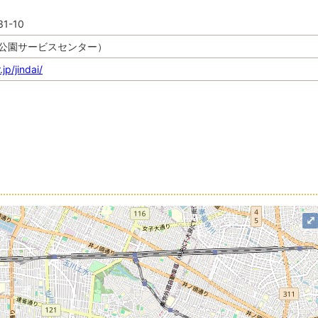
-10
代植物公園サービスセンター）
jp/jindai/
⤢