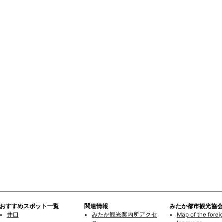
おすすめスポット一覧
関連情報
みたか都市観光協
井口
みたか観光案内所アクセ
Map of the forei