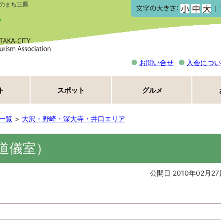
のまち三鷹
｜
お問い合せ
入会につい
ト
スポット
グルメ
一覧
大沢・野崎・深大寺・井口エリア
道儀室）
公開日 2010年02月27