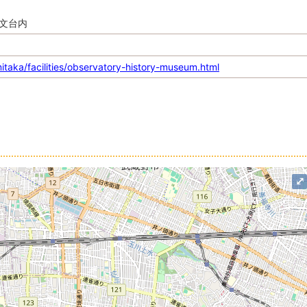
天文台内
itaka/facilities/observatory-history-museum.html
⤢