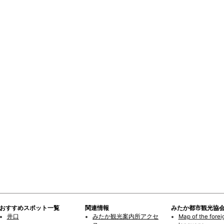
おすすめスポット一覧
関連情報
みたか都市観光協
井口
みたか観光案内所アクセ
Map of the forei