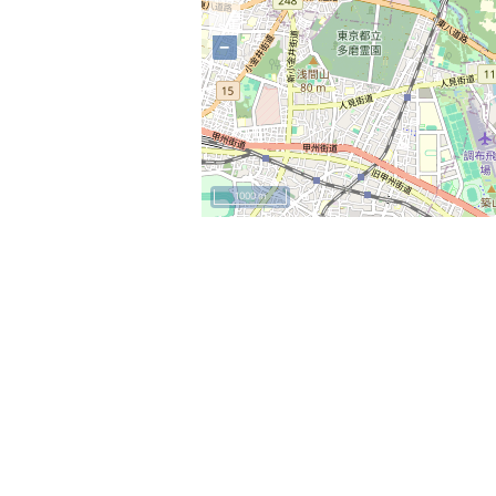
−
1000 m
+
−