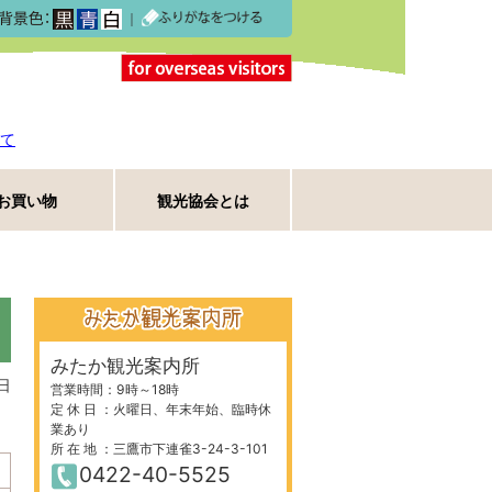
｜
て
お買い物
観光協会とは
みたか観光案内所
日
営業時間：9時～18時
定 休 日 ：火曜日、年末年始、臨時休
業あり
所 在 地 ：三鷹市下連雀3-24-3-101
0422-40-5525