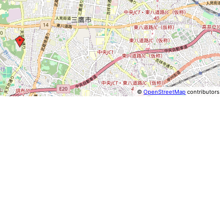
©
OpenStreetMap
contributors
⤢