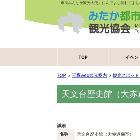
「市民みんなが観光大使」住んでよし訪れてよし
TOP
イベン
TOP
三鷹web観光案内
観光スポット
天文台歴史館（大赤
詳細
名称
天文台歴史館（大赤道儀室）