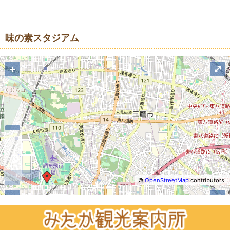
地図
味の素スタジアム
+
⤢
1000 m
©
OpenStreetMap
contributors.
−
+
⤢