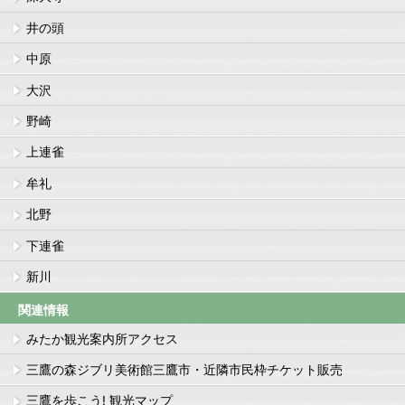
井の頭
中原
大沢
野崎
上連雀
牟礼
北野
下連雀
新川
関連情報
みたか観光案内所アクセス
三鷹の森ジブリ美術館三鷹市・近隣市民枠チケット販売
三鷹を歩こう! 観光マップ