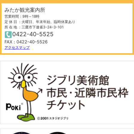
みたか観光案内所
営業時間：9時～18時
定 休 日 ：火曜日、年末年始、臨時休業あり
所 在 地 ：三鷹市下連雀3-24-3-101
0422-40-5525
FAX：0422-40-5526
1000 m
©
OpenStreetMap
contributors.
アクセスマップ
−