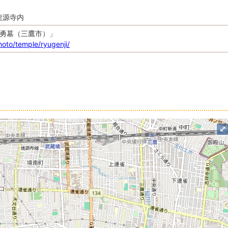
 龍源寺内
勇墓（三鷹市）」
hoto/temple/ryugenji/
⤢