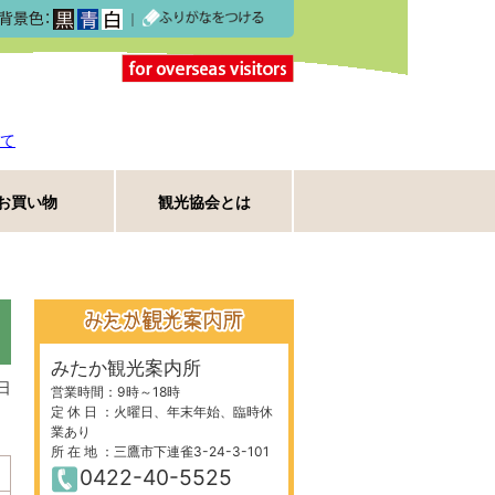
｜
て
お買い物
観光協会とは
みたか観光案内所
日
営業時間：9時～18時
定 休 日 ：火曜日、年末年始、臨時休
業あり
所 在 地 ：三鷹市下連雀3-24-3-101
0422-40-5525