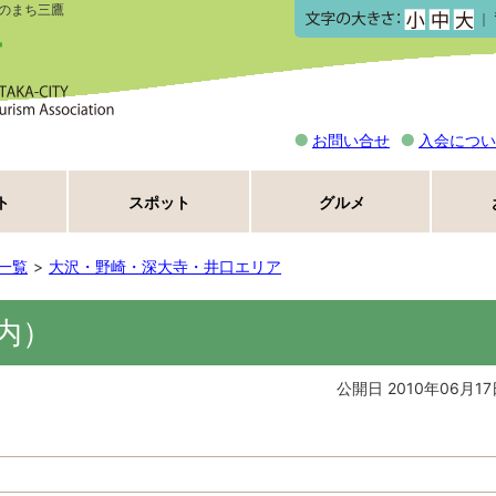
のまち三鷹
｜
お問い合せ
入会につい
ト
スポット
グルメ
一覧
大沢・野崎・深大寺・井口エリア
内）
公開日 2010年06月17