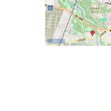
−
500 m
+
−