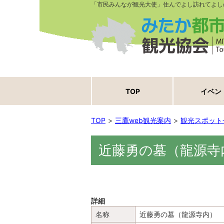
「市民みんなが観光大使」住んでよし訪れてよし
TOP
イベン
TOP
三鷹web観光案内
観光スポット
近藤勇の墓（龍源寺
詳細
名称
近藤勇の墓（龍源寺内）