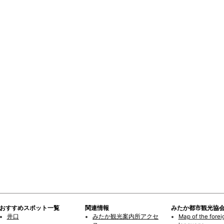
おすすめスポット一覧
関連情報
みたか都市観光協
井口
みたか観光案内所アクセ
Map of the forei