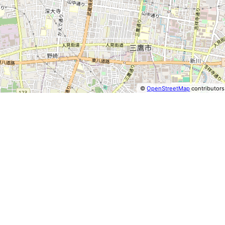
©
OpenStreetMap
contributors
⤢