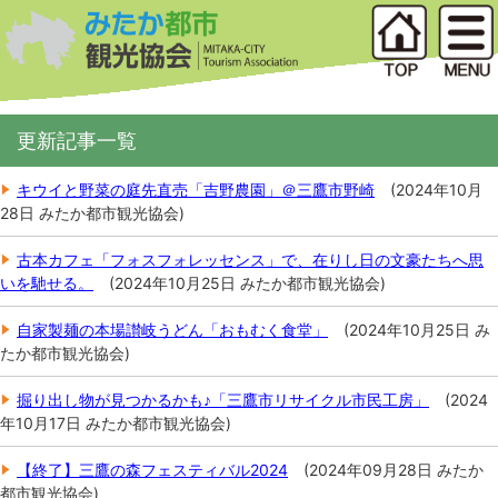
更新記事一覧
キウイと野菜の庭先直売「吉野農園」＠三鷹市野崎
(
2024年10月
28日
みたか都市観光協会
)
古本カフェ「フォスフォレッセンス」で、在りし日の文豪たちへ思
いを馳せる。
(
2024年10月25日
みたか都市観光協会
)
自家製麺の本場讃岐うどん「おもむく食堂」
(
2024年10月25日
み
たか都市観光協会
)
掘り出し物が見つかるかも♪「三鷹市リサイクル市民工房」
(
2024
年10月17日
みたか都市観光協会
)
【終了】三鷹の森フェスティバル2024
(
2024年09月28日
みたか
都市観光協会
)