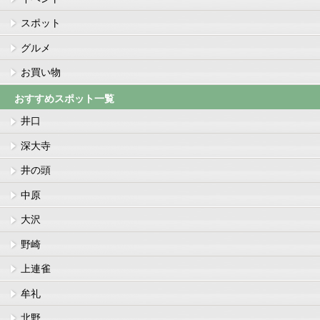
スポット
グルメ
お買い物
おすすめスポット一覧
井口
深大寺
井の頭
中原
大沢
野崎
上連雀
牟礼
北野