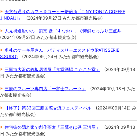
天文台通りのカフェ＆コーヒー焙煎所「TINY PONTA COFFEE
JINDAIJI」
(
2024年09月27日
みたか都市観光協会
)
人見街道沿いの「割烹 矗（すなお）」で海鮮たっぷり三点丼
(
2024年09月27日
みたか都市観光協会
)
牟礼のケーキ屋さん パティスリーエススドウ(PATISSERIE
S.SUDO)
(
2024年09月24日
みたか都市観光協会
)
三鷹市大沢の鉄板居酒屋「食堂酒場 こたこた堂」
(
2024年09月18
日
みたか都市観光協会
)
三鷹のフルーツ専門店「一富士フルーツ」
(
2024年09月18日
みた
か都市観光協会
)
【終了】第33回三鷹国際交流フェスティバル
(
2024年09月14日
み
たか都市観光協会
)
住宅街の隠れ家で創作蕎麦「三鷹そば処 三河屋」
(
2024年09月13
日
みたか都市観光協会
)