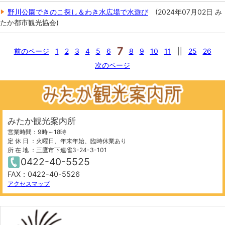
野川公園できのこ探し＆わき水広場で水遊び
(
2024年07月02日
み
たか都市観光協会
)
7
前のページ
1
2
3
4
5
6
8
9
10
11
||
25
26
次のページ
みたか観光案内所
営業時間：9時～18時
定 休 日 ：火曜日、年末年始、臨時休業あり
所 在 地 ：三鷹市下連雀3-24-3-101
0422-40-5525
FAX：0422-40-5526
アクセスマップ