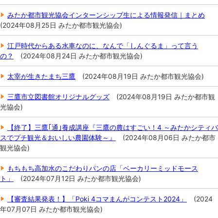
みたか都市観光協会インターンシップ生による情報発信｜まとめ
(
2024年08月25日
みたか都市観光協会
)
江戸時代からある水車なのに、なんで「しんぐるま」って言う
の？
(
2024年08月24日
みたか都市観光協会
)
太宰が生きたまち三鷹
(
2024年08月19日
みたか都市観光協会
)
三鷹市立図書館オリジナルグッズ
(
2024年08月19日
みたか都市観
光協会
)
【終了】三鷹｢通｣養成講座『三鷹の農はすごい！4 ～みたかシティバ
スでプチ観光＆おいしい農園体験～』
(
2024年08月06日
みたか都市
観光協会
)
もちもち高加水のこだわりパンの店「ベーカリーミッドモース
ト」
(
2024年07月12日
みたか都市観光協会
)
【審査結果発表！】「Poki 4コマまんがコンテスト2024」
(
2024
年07月07日
みたか都市観光協会
)