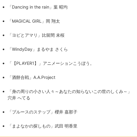
「Dancing in the rain」葉 昭均
「MAGICAL GIRL」岡 翔太
「ヨビとアマリ」比留間 未桜
「WindyDay」まるやま さくら
「【PLAYER1】」アニメーションこうぼう。
「酒餅合戦」A.A.Project
「身の周りの小さい人々～あなたの知らないこの世のしくみ～」
穴井 へてる
「ブルースのステップ」櫻井 嘉那子
「まよなかの探しもの」武田 明香里