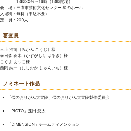
13時30分～16時（13時開場）
会 場：三鷹市芸術文化センター 星のホール
入場料：無料（申込不要）
定 員：200人
審査員
三上 浩司（みかみ こうじ）様
春日森 春木（かすがもり はるき）様
こぐま あつこ様
西岡 純一（にしおか じゅんいち）様
ノミネート作品
「僕のおりがみ大冒険」僕のおりがみ大冒険製作委員会
「PICTO」蓬田 悠太
「DIMENSION」チームディメンション