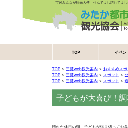
「市民みんなが観光大使」住んでよし訪れてよし
TOP
イベン
TOP
三鷹web観光案内
おすすめスポ
TOP
三鷹web観光案内
スポット
TOP
三鷹web観光案内
スポット
子どもが大喜び！調
晴れた休日の朝、子どもが張り切ってお弁