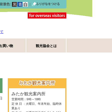
｜
て
お買い物
観光協会とは
みたか観光案内所
日
営業時間：9時～18時
定 休 日 ：火曜日、年末年始、臨時休
業あり