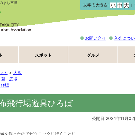
のまち三鷹
｜
お問い合せ
入会につい
ト
スポット
グルメ
ット
大沢
公園・広場
遊び場
布飛行場遊具ひろば
公開日 2024年11月02
当を作ったのでピクニックに行くことに。