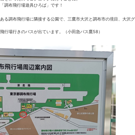
「調布飛行場遊具ひろば」です！
ある調布飛行場に隣接する公園で、三鷹市大沢と調布市の境目、大沢グ
飛行場行きのバスが出ています。（小田急バス鷹58）