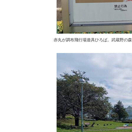
赤丸が調布飛行場遊具ひろば。武蔵野の森