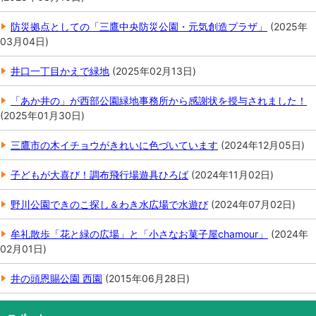
防災拠点としての「三鷹中央防災公園・元気創造プラザ」
(
2025年
03月04日
)
井口一丁目かえで緑地
(
2025年02月13日
)
「あか井の」が西部公園緑地事務所から感謝状を授与されました！
(
2025年01月30日
)
三鷹市の木イチョウがきれいに色づいています
(
2024年12月05日
)
子どもが大喜び！調布飛行場遊具ひろば
(
2024年11月02日
)
野川公園できのこ探し＆わき水広場で水遊び
(
2024年07月02日
)
牟礼散歩「花と緑の広場」と「小さなお菓子屋chamour」
(
2024年
02月01日
)
井の頭恩賜公園 西園
(
2015年06月28日
)