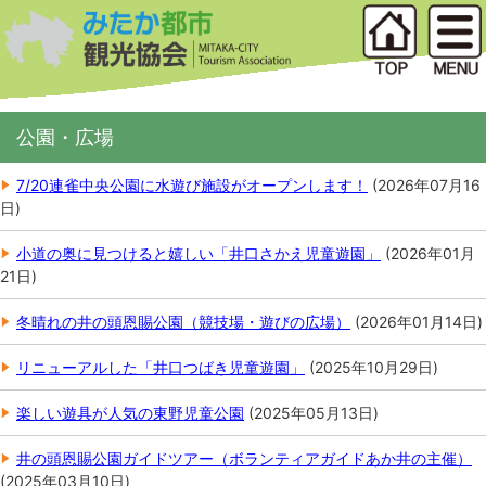
公園・広場
7/20連雀中央公園に水遊び施設がオープンします！
(
2026年07月16
日
)
小道の奥に見つけると嬉しい「井口さかえ児童遊園」
(
2026年01月
21日
)
冬晴れの井の頭恩賜公園（競技場・遊びの広場）
(
2026年01月14日
)
リニューアルした「井口つばき児童遊園」
(
2025年10月29日
)
楽しい遊具が人気の東野児童公園
(
2025年05月13日
)
井の頭恩賜公園ガイドツアー（ボランティアガイドあか井の主催）
(
2025年03月10日
)