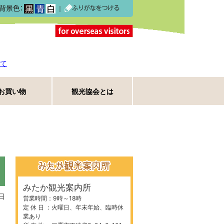
｜
て
お買い物
観光協会とは
みたか観光案内所
日
営業時間：9時～18時
定 休 日 ：火曜日、年末年始、臨時休
業あり