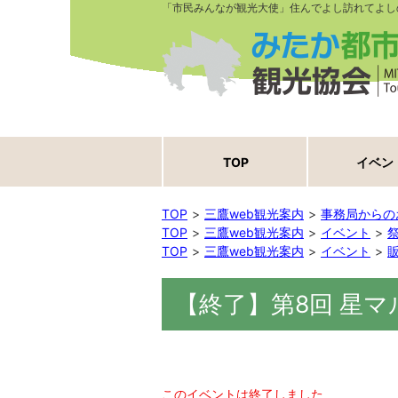
「市民みんなが観光大使」住んでよし訪れてよし
TOP
イベン
TOP
三鷹web観光案内
事務局からの
TOP
三鷹web観光案内
イベント
TOP
三鷹web観光案内
イベント
【終了】第8回 星マ
このイベントは終了しました