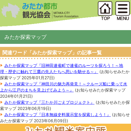
みたか探索マップ
関連ワード「みたか探索マップ」の記事一覧
みたか探索マップ『旧神田連雀町で連雀のルーツを探ろう！～地
理・歴史に触れて三鷹の先人たちへ思いを馳せる～』
(
お知らせ
みたか
探索マップ
2025年01月27日
)
みたか探索マップ『神田川の魅力再発見！～クルーズ船に乗って水
上から江戸のまちを見上げてみよう～』
(
お知らせ
みたか探索マップ
2024年01月21日
)
みたか探索マップ『三たか川ごえプロジェクト』
(
お知らせ
みたか探
索マップ
2023年06月19日
)
みたか探索マップ『日本無線史料展示室を探索しよう！』
(
お知らせ
みたか探索マップ
2023年06月09日
)