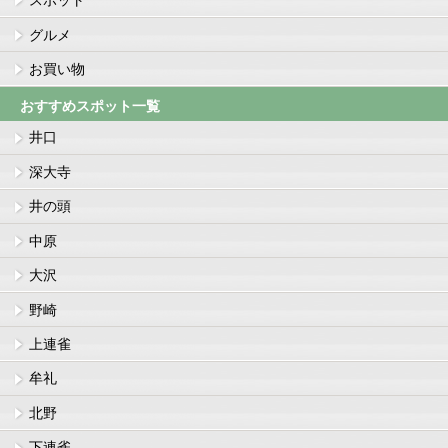
スポット
グルメ
お買い物
おすすめスポット一覧
井口
深大寺
井の頭
中原
大沢
野崎
上連雀
牟礼
北野
下連雀