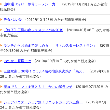
山中通り沿い！豚骨ラーメン 力！
(
2019年11月28日
みたか都市
観光協会
)
洋食バル 俊
(
2019年10月28日
みたか都市観光協会
)
【終了】三鷹の森フェスティバル2019
(
2019年10月06日
みたか都
市観光協会
)
ランチからお酒まで楽しめる！「リトルスターレストラン」
(
2019
年09月30日
みたか都市観光協会
)
みたか 鷹場そば
(
2019年09月19日
みたか都市観光協会
)
三鷹駅南口30秒！コラル4階の地鶏炭火焼き「鳥元」
(
2019年08月
28日
みたか都市観光協会
)
家族でも、ママ友達とも！ かごの屋ランチ
(
2019年07月29日
み
たか都市観光協会
)
シェアハウス！シェア畑！リエットガーデン三鷹！
(
2019年07月
24日
みたか都市観光協会
)