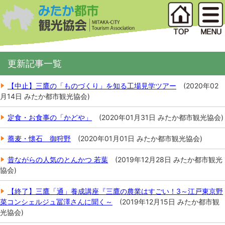
更新記事一覧
【中止】三鷹の「ものづくり」を知る工場見学ツアー
(
2020年02
月14日
みたか都市観光協会
)
定食・お食事の「かどや」
(
2020年01月31日
みたか都市観光協会
)
蕎麦・懐石 御狩野
(
2020年01月01日
みたか都市観光協会
)
昔ながらの人気のとんかつ 若葉
(
2019年12月28日
みたか都市観光
協会
)
【終了】三鷹「通」養成講座『三鷹の農業はすごい！3～江戸東京野
菜コンシェルジュ冨澤さんに聞く～
(
2019年12月15日
みたか都市観
光協会
)