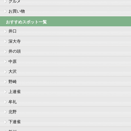
グルメ
お買い物
おすすめスポット一覧
井口
深大寺
井の頭
中原
大沢
野崎
上連雀
牟礼
北野
下連雀