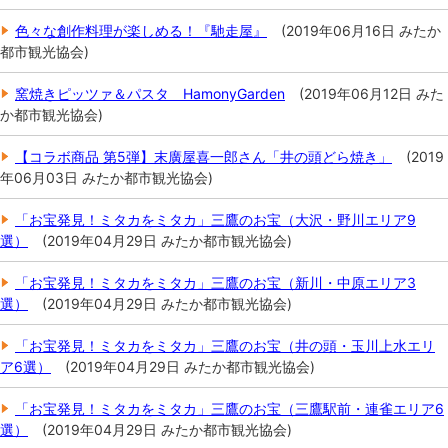
色々な創作料理が楽しめる！『馳走屋』
(
2019年06月16日
みたか
都市観光協会
)
窯焼きピッツァ＆パスタ HamonyGarden
(
2019年06月12日
みた
か都市観光協会
)
【コラボ商品 第5弾】末廣屋喜一郎さん「井の頭どら焼き」
(
2019
年06月03日
みたか都市観光協会
)
「お宝発見！ミタカをミタカ」三鷹のお宝（大沢・野川エリア9
選）
(
2019年04月29日
みたか都市観光協会
)
「お宝発見！ミタカをミタカ」三鷹のお宝（新川・中原エリア3
選）
(
2019年04月29日
みたか都市観光協会
)
「お宝発見！ミタカをミタカ」三鷹のお宝（井の頭・玉川上水エリ
ア6選）
(
2019年04月29日
みたか都市観光協会
)
「お宝発見！ミタカをミタカ」三鷹のお宝（三鷹駅前・連雀エリア6
選）
(
2019年04月29日
みたか都市観光協会
)