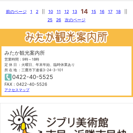
14
前のページ
1
2
||
10
11
12
13
15
16
17
18
||
25
26
次のページ
みたか観光案内所
営業時間：9時～18時
定 休 日 ：火曜日、年末年始、臨時休業あり
所 在 地 ：三鷹市下連雀3-24-3-101
0422-40-5525
FAX：0422-40-5526
アクセスマップ