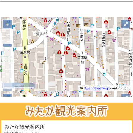
地図
+
⤢
100 m
©
OpenStreetMap
contributors.
−
+
⤢
みたか観光案内所