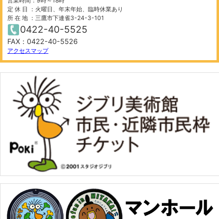
営業時間：9時～18時
定 休 日 ：火曜日、年末年始、臨時休業あり
所 在 地 ：三鷹市下連雀3-24-3-101
0422-40-5525
FAX：0422-40-5526
100 m
©
OpenStreetMap
contributors.
アクセスマップ
−