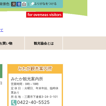
｜
て
お買い物
観光協会とは
みたか観光案内所
日
営業時間：9時～18時
定 休 日 ：火曜日、年末年始、臨時休
業あり
所 在 地 ：三鷹市下連雀3-24-3-101
0422-40-5525