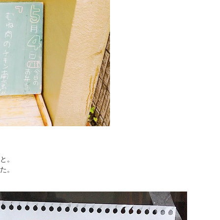
と。
た。