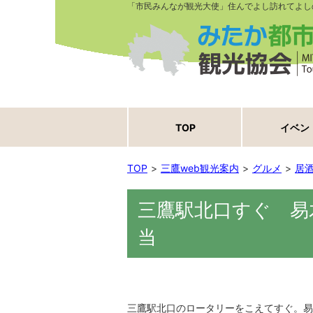
「市民みんなが観光大使」住んでよし訪れてよし
TOP
イベン
TOP
三鷹web観光案内
グルメ
居
三鷹駅北口すぐ 易
当
三鷹駅北口のロータリーをこえてすぐ。易