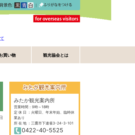
｜
て
お買い物
観光協会とは
みたか観光案内所
営業時間：9時～18時
定 休 日 ：火曜日、年末年始、臨時休
日
業あり
所 在 地 ：三鷹市下連雀3-24-3-101
0422-40-5525