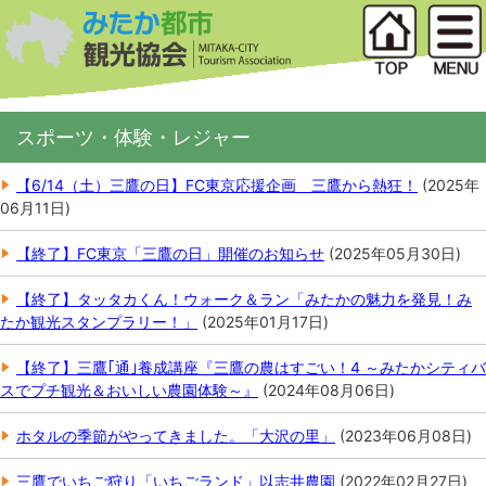
スポーツ・体験・レジャー
【6/14（土）三鷹の日】FC東京応援企画 三鷹から熱狂！
(
2025年
06月11日
)
【終了】FC東京「三鷹の日」開催のお知らせ
(
2025年05月30日
)
【終了】タッタカくん！ウォーク＆ラン「みたかの魅力を発見！み
たか観光スタンプラリー！」
(
2025年01月17日
)
【終了】三鷹｢通｣養成講座『三鷹の農はすごい！4 ～みたかシティバ
スでプチ観光＆おいしい農園体験～』
(
2024年08月06日
)
ホタルの季節がやってきました。「大沢の里」
(
2023年06月08日
)
三鷹でいちご狩り「いちごランド」以志井農園
(
2022年02月27日
)