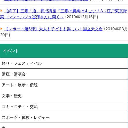
【終了】三鷹「通」養成講座『三鷹の農業はすごい！3～江戸東京野
菜コンシェルジュ冨澤さんに聞く～
(
2019年12月15日
)
【レポート第5弾】大人も子どもも楽しい！国立天文台
(
2019年03月
29日
)
イベント
祭り・フェスティバル
講座・講演会
アート・展示・伝統
文学・歴史
コミュニティ・交流
スポーツ・体験・レジャー