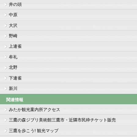
井の頭
中原
大沢
野崎
上連雀
牟礼
北野
下連雀
新川
関連情報
みたか観光案内所アクセス
三鷹の森ジブリ美術館三鷹市・近隣市民枠チケット販売
三鷹を歩こう! 観光マップ