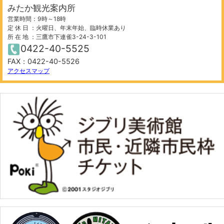
みたか観光案内所
営業時間：9時～18時
定 休 日 ：火曜日、年末年始、臨時休業あり
所 在 地 ：三鷹市下連雀3-24-3-101
0422-40-5525
FAX：0422-40-5526
200 m
©
OpenStreetMap
contributors.
アクセスマップ
−