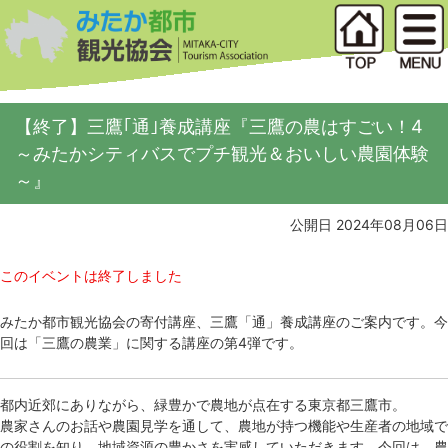
【終了】三鷹｢通｣養成講座『三鷹の農はすごい！4
～みたかシティバスでプチ観光＆おいしい農園体験
～』
公開日 2024年08月06日
このイベントは終了しました
みたか都市観光協会の寄付講座、三鷹「通」養成講座のご案内です。今
回は「三鷹の農業」に関する講座の第4弾です。
都内近郊にありながら、緑豊かで農地が点在する東京都三鷹市。
農家さんのお話や農園見学を通して、農地が持つ機能や生産者の地域で
の役割を知り、地域資源の豊かさを実感していただきます。今回は、農