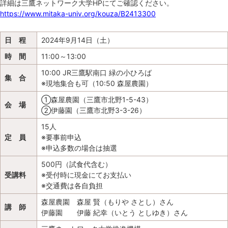
詳細は三鷹ネットワーク大学HPにてご確認ください。
https://www.mitaka-univ.org/kouza/B2413300
日 程
2024年9月14日（土）
時 間
11:00～13:00
10:00 JR三鷹駅南口 緑の小ひろば
集 合
※現地集合も可（10:50 森屋農園）
①森屋農園（三鷹市北野1-5-43）
会 場
②伊藤園（三鷹市北野3-3-26）
15人
定 員
※要事前申込
※申込多数の場合は抽選
500円（試食代含む）
受講料
※受付時に現金にてお支払い
※交通費は各自負担
森屋農園 森屋 賢（もりや さとし）さん
講 師
伊藤園 伊藤 紀幸（いとう としゆき）さん