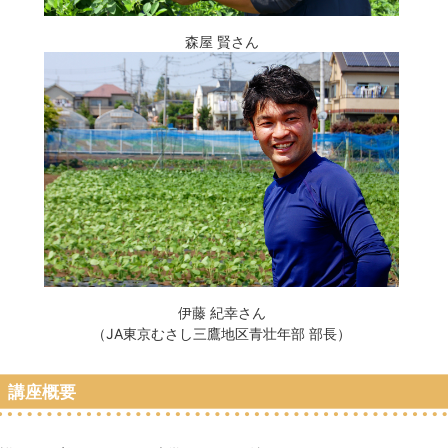
森屋 賢さん
伊藤 紀幸さん
（JA東京むさし三鷹地区青壮年部 部長）
講座概要