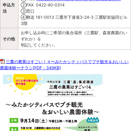
申込方
②FAX 0422-40-0314
法
③窓口
④郵送 181-0013 三鷹市下連雀3-24-3 三鷹駅前協同ビル
3階
お申し込み時にご希望の集合場所（三鷹駅、森屋農園のい
その他
ずれか）を
明記してください。
三鷹の農業はすごい！４〜みたかシティバスでプチ観光＆おいしい
農園体験〜チラシ[PDF：349KB]