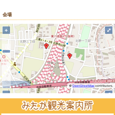
地図
会場
+
⤢
200 m
©
OpenStreetMap
contributors.
−
+
⤢