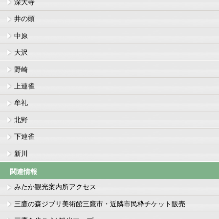
深大寺
井の頭
中原
大沢
野崎
上連雀
牟礼
北野
下連雀
新川
関連情報
みたか観光案内所アクセス
三鷹の森ジブリ美術館三鷹市・近隣市民枠チケット販売