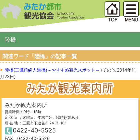
陸橋
関連ワード「陸橋」の記事一覧
陸橋(三鷹跨線人道橋)～おすすめ観光スポット～
(
その他
2014年11
月23日
)
みたか観光案内所
営業時間：9時～18時
定 休 日 ：火曜日、年末年始、臨時休業あり
所 在 地 ：三鷹市下連雀3-24-3-101
0422-40-5525
FAX：0422-40-5526