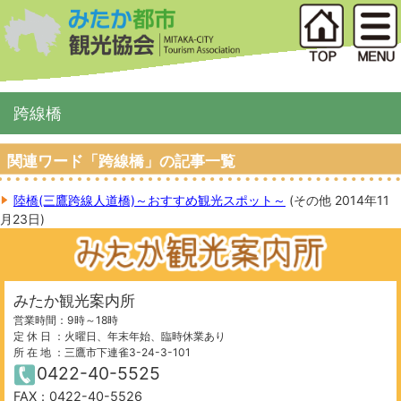
跨線橋
関連ワード「跨線橋」の記事一覧
陸橋(三鷹跨線人道橋)～おすすめ観光スポット～
(
その他
2014年11
月23日
)
みたか観光案内所
営業時間：9時～18時
定 休 日 ：火曜日、年末年始、臨時休業あり
所 在 地 ：三鷹市下連雀3-24-3-101
0422-40-5525
FAX：0422-40-5526