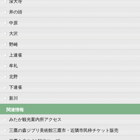
深大寺
井の頭
中原
大沢
野崎
上連雀
牟礼
北野
下連雀
新川
関連情報
みたか観光案内所アクセス
三鷹の森ジブリ美術館三鷹市・近隣市民枠チケット販売