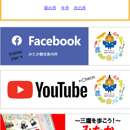
前の月
今月
次の月