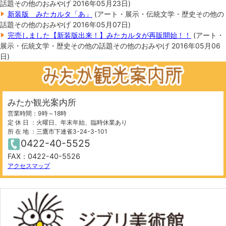
話題
その他のおみやげ
2016年05月23日
)
新装版 みたカルタ「あ」
(
アート・展示・伝統
文学・歴史
その他の
話題
その他のおみやげ
2016年05月07日
)
完売しました【新装版出来！】みたカルタが再販開始！！
(
アート・
展示・伝統
文学・歴史
その他の話題
その他のおみやげ
2016年05月06
日
)
みたか観光案内所
営業時間：9時～18時
定 休 日 ：火曜日、年末年始、臨時休業あり
所 在 地 ：三鷹市下連雀3-24-3-101
0422-40-5525
FAX：0422-40-5526
アクセスマップ