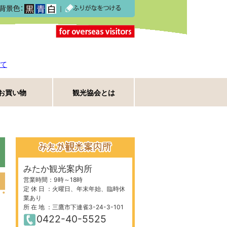
｜
て
お買い物
観光協会とは
みたか観光案内所
営業時間：9時～18時
定 休 日 ：火曜日、年末年始、臨時休
業あり
所 在 地 ：三鷹市下連雀3-24-3-101
0422-40-5525