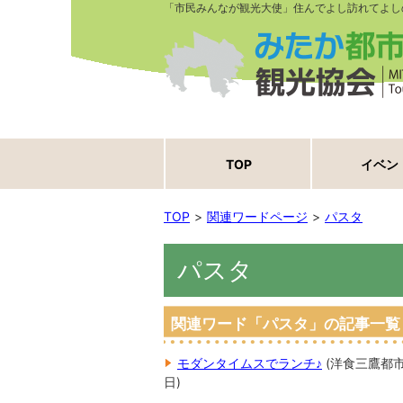
「市民みんなが観光大使」住んでよし訪れてよし
TOP
イベン
TOP
関連ワードページ
パスタ
パスタ
関連ワード「パスタ」の記事一覧
モダンタイムスでランチ♪
(
洋食
三鷹都
日
)