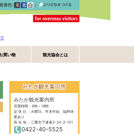
｜
て
お買い物
観光協会とは
みたか観光案内所
営業時間：9時～18時
定 休 日 ：火曜日、年末年始、臨時休
業あり
所 在 地 ：三鷹市下連雀3-24-3-101
0422-40-5525