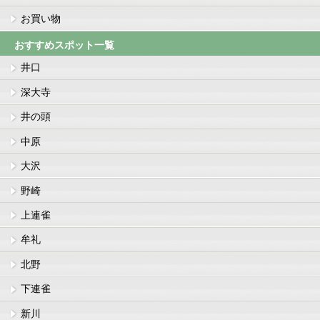
お買い物
おすすめスポット一覧
井口
深大寺
井の頭
中原
大沢
野崎
上連雀
牟礼
北野
下連雀
新川