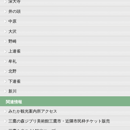
深大寺
井の頭
中原
大沢
野崎
上連雀
牟礼
北野
下連雀
新川
関連情報
みたか観光案内所アクセス
三鷹の森ジブリ美術館三鷹市・近隣市民枠チケット販売