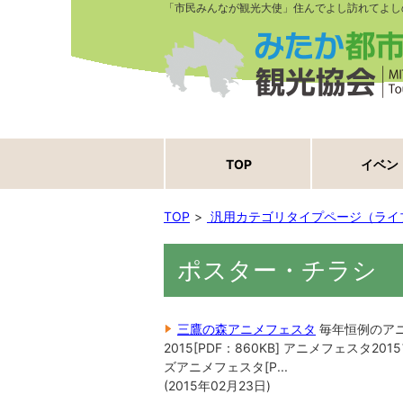
「市民みんなが観光大使」住んでよし訪れてよし
TOP
イベン
TOP
汎用カテゴリタイプページ（ライ
ポスター・チラシ
三鷹の森アニメフェスタ
毎年恒例のア
2015[PDF：860KB] アニメフェスタ2
ズアニメフェスタ[P...
(
2015年02月23日
)