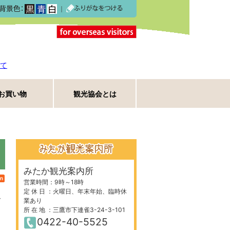
｜
て
お買い物
観光協会とは
みたか観光案内所
S
Atom
営業時間：9時～18時
定 休 日 ：火曜日、年末年始、臨時休
ー
業あり
所 在 地 ：三鷹市下連雀3-24-3-101
0422-40-5525