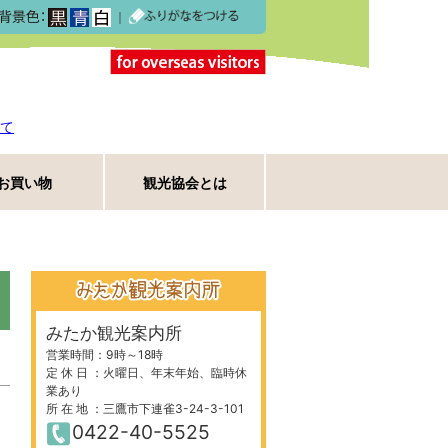
｜
て
お買い物
観光協会とは
みたか観光案内所
営業時間：9時～18時
定 休 日 ：火曜日、年末年始、臨時休
業あり
所 在 地 ：三鷹市下連雀3-24-3-101
0422-40-5525