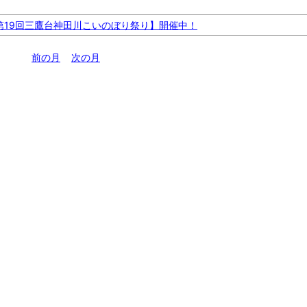
第19回三鷹台神田川こいのぼり祭り】開催中！
前の月
次の月