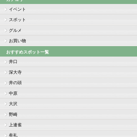
イベント
スポット
グルメ
お買い物
おすすめスポット一覧
井口
深大寺
井の頭
中原
大沢
野崎
上連雀
牟礼