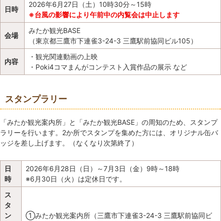
2026年6月27日（土）10時30分～15時
日時
※台風の影響により午前中の内覧会は中止します
みたか観光BASE
会場
（東京都三鷹市下連雀3-24-3 三鷹駅前協同ビル105）
・観光関連動画の上映
内容
・Poki4コマまんがコンテスト入賞作品の展示 など
スタンプラリー
「みたか観光案内所」と「みたか観光BASE」の周知のため、スタンプ
ラリーを行います。2か所でスタンプを集めた方には、オリジナル缶バ
ッジを差し上げます。（なくなり次第終了）
日
2026年6月28日（日）～7月3日（金）9時～18時
時
※6月30日（火）は定休日です。
ス
タ
ン
①みたか観光案内所（三鷹市下連雀3-24-3 三鷹駅前協同ビ