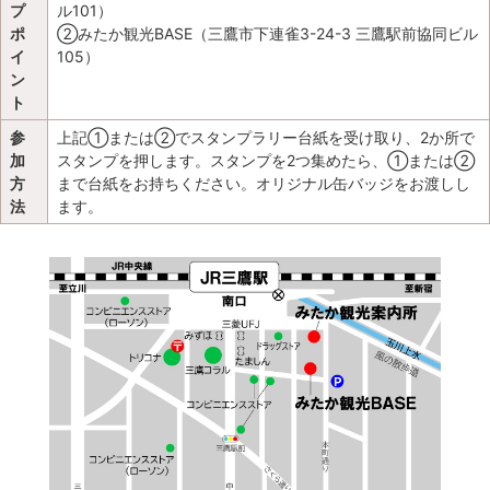
プ
ル101）
ポ
②みたか観光BASE（三鷹市下連雀3-24-3 三鷹駅前協同ビル
イ
105）
ン
ト
参
上記①または②でスタンプラリー台紙を受け取り、2か所で
加
スタンプを押します。スタンプを2つ集めたら、①または②
方
まで台紙をお持ちください。オリジナル缶バッジをお渡しし
法
ます。