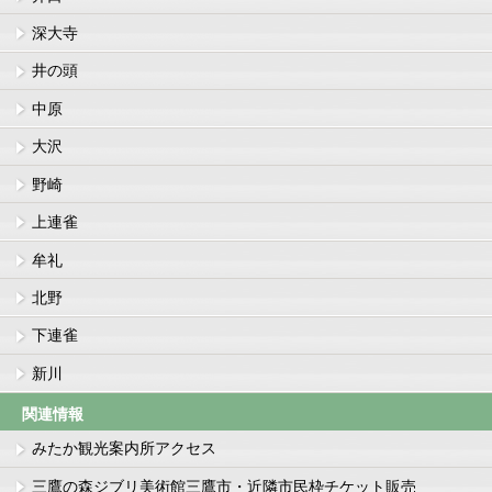
深大寺
井の頭
中原
大沢
野崎
上連雀
牟礼
北野
下連雀
新川
関連情報
みたか観光案内所アクセス
三鷹の森ジブリ美術館三鷹市・近隣市民枠チケット販売