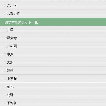
グルメ
お買い物
おすすめスポット一覧
井口
深大寺
井の頭
中原
大沢
野崎
上連雀
牟礼
北野
下連雀