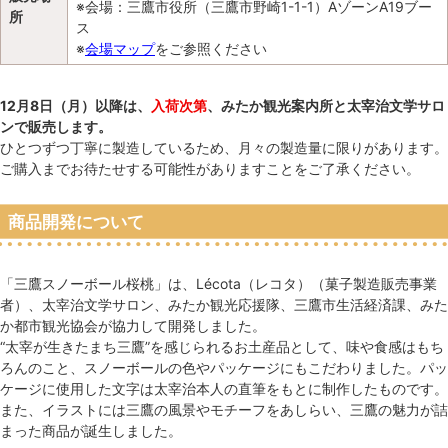
※会場：三鷹市役所（三鷹市野崎1-1-1）AゾーンA19ブー
所
ス
※
会場マップ
をご参照ください
12月8日（月）以降は、
入荷次第
、みたか観光案内所と太宰治文学サロ
ンで販売します。
ひとつずつ丁寧に製造しているため、月々の製造量に限りがあります。
ご購入までお待たせする可能性がありますことをご了承ください。
商品開発について
「三鷹スノーボール桜桃」は、Lécota（レコタ）（菓子製造販売事業
者）、太宰治文学サロン、みたか観光応援隊、三鷹市生活経済課、みた
か都市観光協会が協力して開発しました。
“太宰が生きたまち三鷹”を感じられるお土産品として、味や食感はもち
ろんのこと、スノーボールの色やパッケージにもこだわりました。パッ
ケージに使用した文字は太宰治本人の直筆をもとに制作したものです。
また、イラストには三鷹の風景やモチーフをあしらい、三鷹の魅力が詰
まった商品が誕生しました。